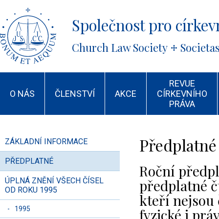
Společnost pro církevn
Church Law Society
Societa
REVUE
O NÁS
ČLENSTVÍ
AKCE
CÍRKEVNÍHO
PRÁVA
Předplatné
ZÁKLADNÍ INFORMACE
PŘEDPLATNÉ
Roční předpl
ÚPLNÁ ZNĚNÍ VŠECH ČÍSEL
předplatné čt
OD ROKU 1995
kteří nejsou
-
1995
fyzické i prá