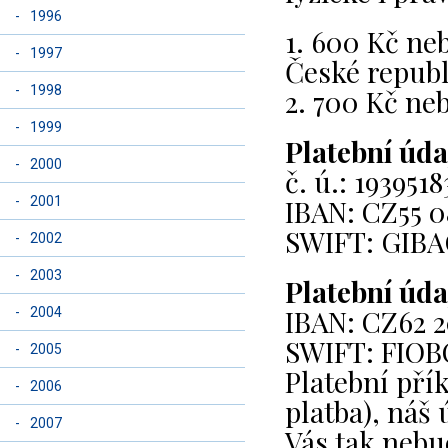
-
1996
1. 600 Kč ne
-
1997
České republ
-
1998
2. 700 Kč neb
-
1999
Platební úda
-
2000
č. ú.: 19395
IBAN: CZ55 0
-
2001
SWIFT: GIB
-
2002
-
2003
Platební úda
IBAN: CZ62 2
-
2004
SWIFT: FIO
-
2005
Platební pří
-
2006
platba), náš
-
2007
Vás tak nebu